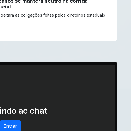
canos se manterá neutro na corrida
ncial
speitará as coligações feitas pelos diretórios estaduais
ndo ao chat
Entrar