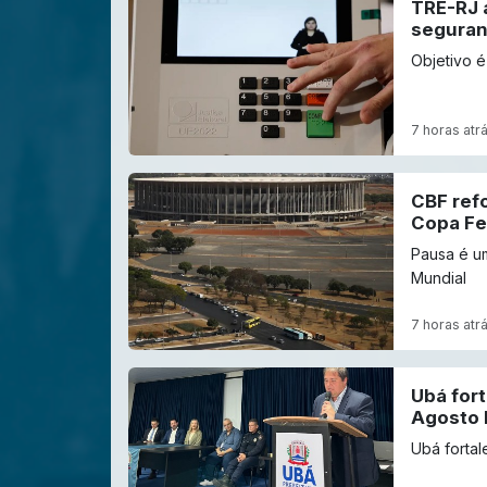
TRE-RJ 
segura
Objetivo é
7 horas atr
CBF ref
Copa Fe
Pausa é um
Mundial
7 horas atr
Ubá for
Agosto 
Ubá fortal