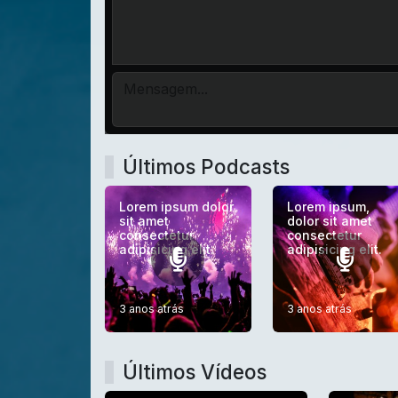
Últimos Podcasts
Lorem ipsum dolor
Lorem ipsum,
sit amet
dolor sit amet
consectetur
consectetur
adipisicing elit.
adipisicing elit.
3 anos atrás
3 anos atrás
Últimos Vídeos