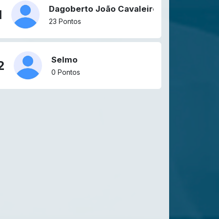
Dagoberto João Cavaleiro
1
23 Pontos
Selmo
2
0 Pontos