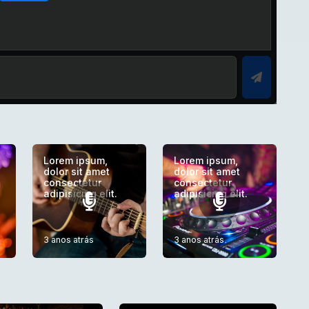
Lorem ipsum,
Lorem ipsum,
dolor sit amet
dolor sit amet
consectetur
consectetur
adipisicing elit.
adipisicing elit.
3 anos atrás
3 anos atrás