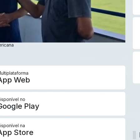
ericana
ultiplataforma
App Web
isponível no
Google Play
isponível na
App Store