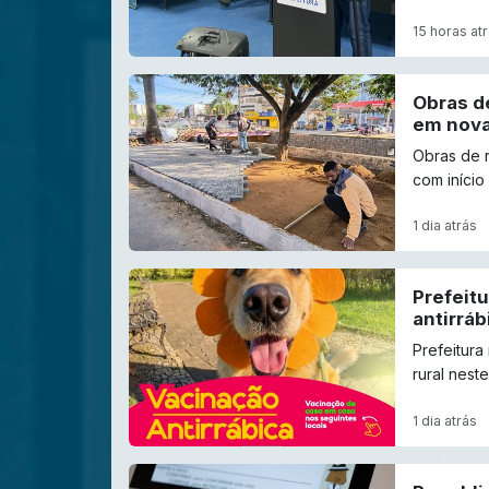
15 horas at
Obras d
em nova
Obras de 
com início
1 dia atrás
Prefeitu
antirráb
Prefeitura
rural nest
1 dia atrás