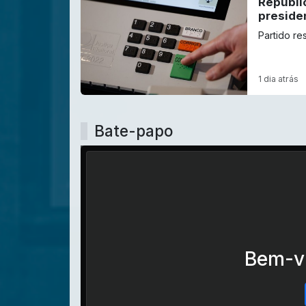
Republi
preside
Partido re
1 dia atrás
Bate-papo
Bem-vi