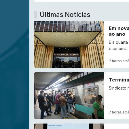
Últimas Notícias
Em nova
ao ano
É a quarta
economia
7 horas atr
Termina
Sindicato
7 horas atr