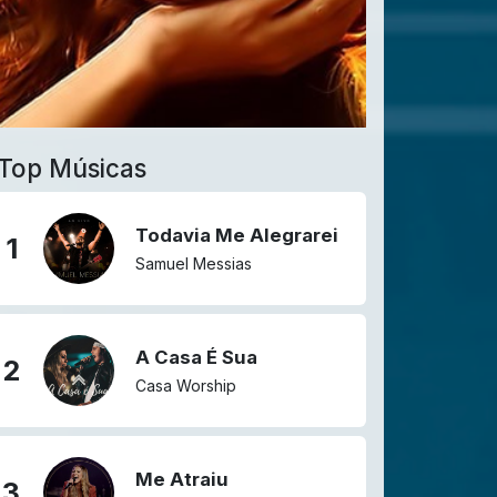
ra a rede nacional de radio
Top Músicas
Todavia Me Alegrarei
1
Samuel Messias
A Casa É Sua
2
Casa Worship
Me Atraiu
3