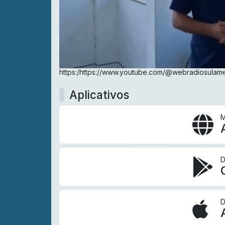
https:/https://www.youtube.com/@webradiosulam
Aplicativos
M
D
D