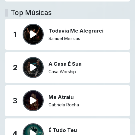
Top Músicas
Todavia Me Alegrarei
1
Samuel Messias
A Casa É Sua
2
Casa Worship
Me Atraiu
3
Gabriela Rocha
É Tudo Teu
4