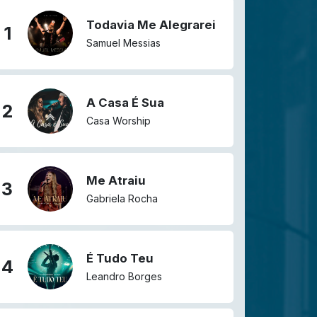
Todavia Me Alegrarei
1
Samuel Messias
A Casa É Sua
2
Casa Worship
Me Atraiu
3
Gabriela Rocha
É Tudo Teu
4
Leandro Borges