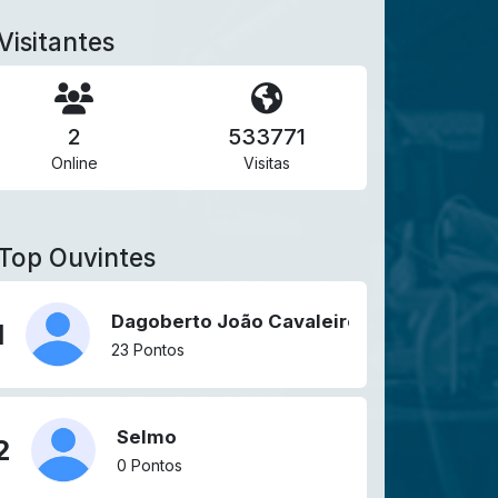
Visitantes
2
533771
Online
Visitas
Top Ouvintes
Dagoberto João Cavaleiro
1
23 Pontos
Selmo
2
0 Pontos