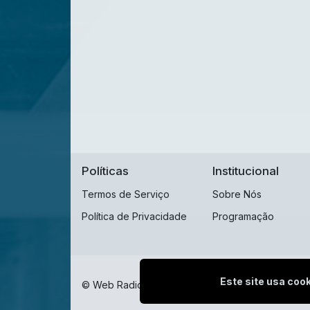
Políticas
Institucional
Termos de Serviço
Sobre Nós
Política de Privacidade
Programação
Este site usa cook
© Web Radio Sulamericana - Todos os direitos r