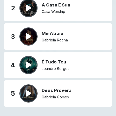
A Casa É Sua
2
Casa Worship
Me Atraiu
3
Gabriela Rocha
É Tudo Teu
4
Leandro Borges
Deus Proverá
5
Gabriela Gomes