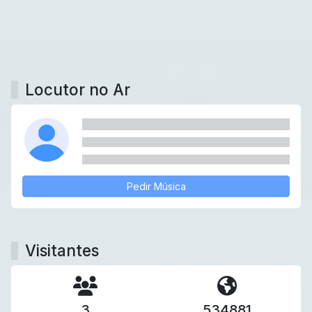
Locutor no Ar
Pedir Música
Visitantes
3
534881