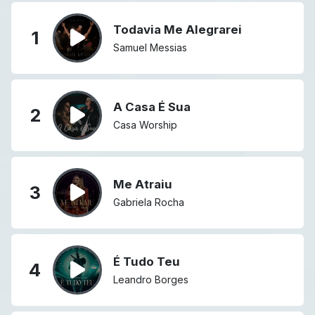
Todavia Me Alegrarei
1
Samuel Messias
A Casa É Sua
2
Casa Worship
Me Atraiu
3
Gabriela Rocha
É Tudo Teu
4
Leandro Borges